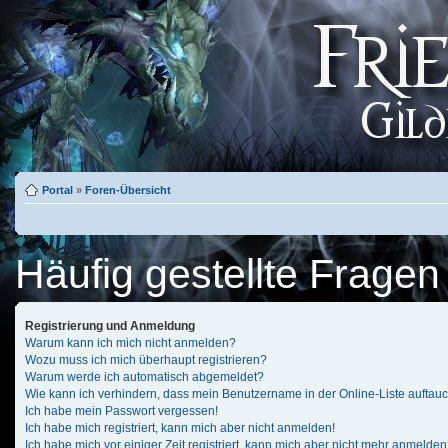
Portal
»
Foren-Übersicht
Häufig gestellte Fragen
Registrierung und Anmeldung
Warum kann ich mich nicht anmelden?
Wozu muss ich mich überhaupt registrieren?
Warum werde ich automatisch abgemeldet?
Wie kann ich verhindern, dass mein Benutzername in der Online-Liste auftau
Ich habe mein Passwort vergessen!
Ich habe mich registriert, kann mich aber nicht anmelden!
Ich habe mich vor einiger Zeit registriert, kann mich aber nicht mehr anmelden