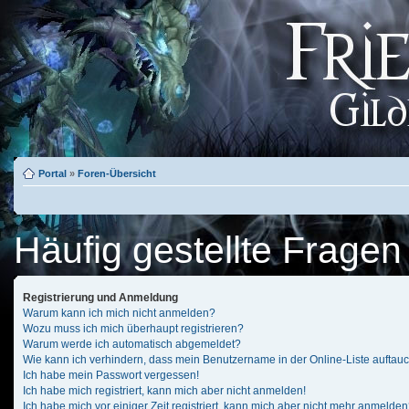
Portal
»
Foren-Übersicht
Häufig gestellte Fragen
Registrierung und Anmeldung
Warum kann ich mich nicht anmelden?
Wozu muss ich mich überhaupt registrieren?
Warum werde ich automatisch abgemeldet?
Wie kann ich verhindern, dass mein Benutzername in der Online-Liste auftau
Ich habe mein Passwort vergessen!
Ich habe mich registriert, kann mich aber nicht anmelden!
Ich habe mich vor einiger Zeit registriert, kann mich aber nicht mehr anmelden