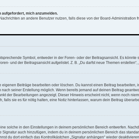
ch aufgefordert, mich anzumelden.
ür Nachrichten an andere Benutzer nutzen, falls diese von der Board-Administratio
prechende Symbol, entweder in der Foren- oder der Beitragsansicht. Es könnte sein
ren- und der Beitragsansicht aufgelistet. Z. B. „Du darfst neue Themen erstellen“
ine eigenen Beiträge bearbeiten oder löschen. Du kannst einen Beitrag bearbeiten
aum nach seiner Erstellung möglich. Wenn bereits jemand auf deinen Beitrag geantwor
punkt der Bearbeitungen angezeigt. Dieser Hinweis erscheint nicht, wenn noch niem
 falls sie es für nötig halten, eine Notiz hinterlassen, warum dein Beitrag überarb
ne solche in den Einstellungen in deinem persönlichen Bereich entwerfen. Nachdem
ne Signatur auch hinzufügen, indem du in deinem persönlichen Bereich das standa
nst du dort einfach das Kontrollkästchen „Signatur anhängen“ wieder deaktivieren