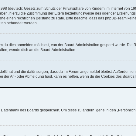
998 (deutsch: Gesetz zum Schutz der Privatsphäre von Kindern im Internet von 1998
ben, hierzu die Zustimmung der Eltern beziehungsweise des oder der Erziehungsber
t, ziehe einen rechtlichen Beistand zu Rate. Bitte beachte, dass das phpBB-Team kei
unten behandelt werden.
m du dich anmelden möchtest, von der Board-Administration gesperrt wurde. Die R
ten, wende dich an die Board-Administration.
stellt hat und die dafür sorgen, dass du im Forum angemeldet bleibst. Außerdem er
bei der An- oder Abmeldung hast, kann es helfen, wenn du die Cookies des Boards l
er Datenbank des Boards gespeichert. Um diese zu ändern, gehe in den „Persönliche