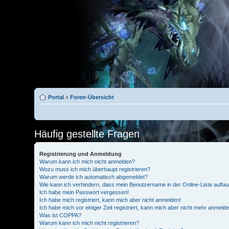
Portal
»
Foren-Übersicht
Häufig gestellte Fragen
Registrierung und Anmeldung
Warum kann ich mich nicht anmelden?
Wozu muss ich mich überhaupt registrieren?
Warum werde ich automatisch abgemeldet?
Wie kann ich verhindern, dass mein Benutzername in der Online-Liste aufta
Ich habe mein Passwort vergessen!
Ich habe mich registriert, kann mich aber nicht anmelden!
Ich habe mich vor einiger Zeit registriert, kann mich aber nicht mehr anmeld
Was ist COPPA?
Warum kann ich mich nicht registrieren?