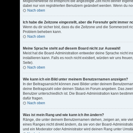
Möglicherweise ist entspricht die angezeigte Zeit nicht deiner eigene
dabei nur von registrierten Benutzern geändert werden. Wenn du noch ni
Nach oben
Ich habe die Zeitzone eingestellt, aber die Forenuhr geht immer n
Wenn du dir sicher bist, dass du die Zeitzone und die Sommerzeit rich
Problem beheben kann.
Nach oben
Meine Sprache steht auf diesem Board nicht zur Auswahl!
Meist hat die Board-Administration entweder deine Sprache nicht ins
installieren kann. Falls es noch nicht existiert, würden wir uns f
Seite).
Nach oben
Wie kann ich ein Bild unter meinem Benutzernamen anzeigen?
In der Beitragsansicht können zwei Bilder unter deinem Benutzernam
deine Beitragszahl oder deinen Status im Forum angeben. Das zweite,
Benutzer unterschiedlich ist. Die Board-Administration kann bestim
dafür fragen.
Nach oben
Was ist mein Rang und wie kann ich ihn ändern?
Ränge, die unter deinem Benutzernamen stehen, zeigen an, wie viele
eines Ranges nicht direkt ändern, da sie von der Board-Administrat
und ein Moderator oder Administrator wird deinen Rang unter Umst