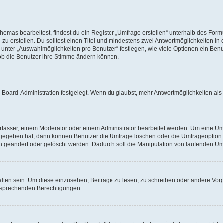
mas bearbeitest, findest du ein Register „Umfrage erstellen“ unterhalb des Formul
zu erstellen. Du solltest einen Titel und mindestens zwei Antwortmöglichkeiten i
 unter „Auswahlmöglichkeiten pro Benutzer“ festlegen, wie viele Optionen ein Benut
 ob die Benutzer ihre Stimme ändern können.
 Board-Administration festgelegt. Wenn du glaubst, mehr Antwortmöglichkeiten als 
fasser, einem Moderator oder einem Administrator bearbeitet werden. Um eine Umf
gegeben hat, dann können Benutzer die Umfrage löschen oder die Umfrageoption b
n geändert oder gelöscht werden. Dadurch soll die Manipulation von laufenden Um
en sein. Um diese einzusehen, Beiträge zu lesen, zu schreiben oder andere Vor
ntsprechenden Berechtigungen.