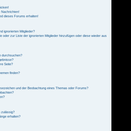
icken!
 Nachrichten!
ed dieses Forums erhalten!
d ignorierten Mitglieder?
e oder zur Liste der ignorierten Mitglieder hinzufügen oder diese wieder aus
en durchsuchen?
rgebnisse?
re Seite?
Themen finden?
Lesezeichen und der Beobachtung eines Themas oder Forums?
obachten?
gen?
 zulässig?
hänge erhalten?