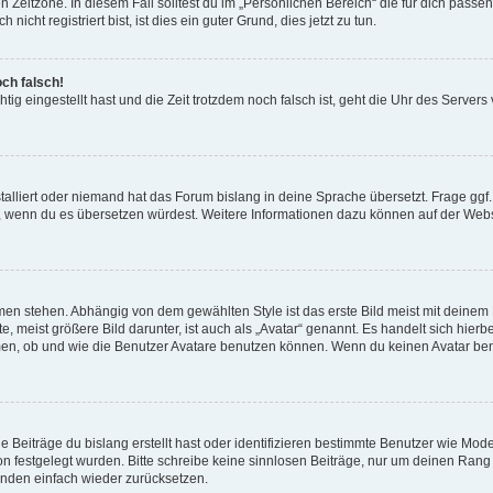
n Zeitzone. In diesem Fall solltest du im „Persönlichen Bereich“ die für dich passen
cht registriert bist, ist dies ein guter Grund, dies jetzt zu tun.
och falsch!
tig eingestellt hast und die Zeit trotzdem noch falsch ist, geht die Uhr des Servers 
talliert oder niemand hat das Forum bislang in deine Sprache übersetzt. Frage ggf.
reuen, wenn du es übersetzen würdest. Weitere Informationen dazu können auf der 
en stehen. Abhängig von dem gewählten Style ist das erste Bild meist mit deinem R
 meist größere Bild darunter, ist auch als „Avatar“ genannt. Es handelt sich hierb
men, ob und wie die Benutzer Avatare benutzen können. Wenn du keinen Avatar benu
 Beiträge du bislang erstellt hast oder identifizieren bestimmte Benutzer wie Mo
ion festgelegt wurden. Bitte schreibe keine sinnlosen Beiträge, nur um deinen Ran
änden einfach wieder zurücksetzen.