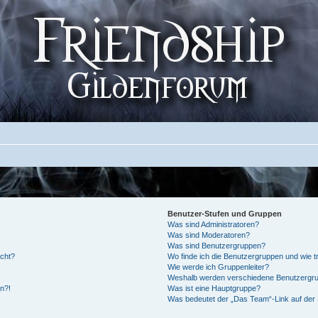
Benutzer-Stufen und Gruppen
Was sind Administratoren?
Was sind Moderatoren?
Was sind Benutzergruppen?
ucht?
Wo finde ich die Benutzergruppen und wie tr
Wie werde ich Gruppenleiter?
Weshalb werden verschiedene Benutzergrup
en?!
Was ist eine Hauptgruppe?
Was bedeutet der „Das Team“-Link auf der 