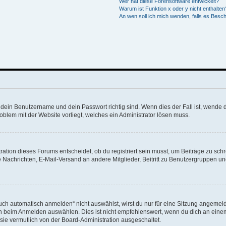
Wer hat diese Forensoftware entwickelt?
Warum ist Funktion x oder y nicht enthalten
An wen soll ich mich wenden, falls es Besc
 dein Benutzername und dein Passwort richtig sind. Wenn dies der Fall ist, wende 
roblem mit der Website vorliegt, welches ein Administrator lösen muss.
tion dieses Forums entscheidet, ob du registriert sein musst, um Beiträge zu schreib
e Nachrichten, E-Mail-Versand an andere Mitglieder, Beitritt zu Benutzergruppen un
h automatisch anmelden“ nicht auswählst, wirst du nur für eine Sitzung angemeld
n beim Anmelden auswählen. Dies ist nicht empfehlenswert, wenn du dich an einem 
sie vermutlich von der Board-Administration ausgeschaltet.