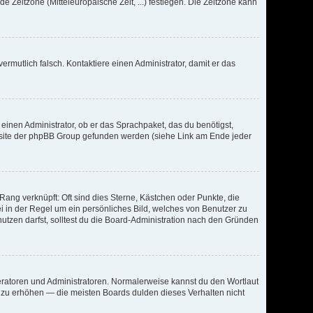
de Zeitzone (Mitteleuropäische Zeit, ...) festlegen. Die Zeitzone kann
vermutlich falsch. Kontaktiere einen Administrator, damit er das
 einen Administrator, ob er das Sprachpaket, das du benötigst,
Website der phpBB Group gefunden werden (siehe Link am Ende jeder
ang verknüpft: Oft sind dies Sterne, Kästchen oder Punkte, die
ei in der Regel um ein persönliches Bild, welches von Benutzer zu
tzen darfst, solltest du die Board-Administration nach den Gründen
deratoren und Administratoren. Normalerweise kannst du den Wortlaut
g zu erhöhen — die meisten Boards dulden dieses Verhalten nicht