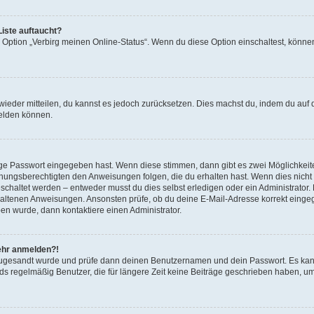
iste auftaucht?
e Option „Verbirg meinen Online-Status“. Wenn du diese Option einschaltest, könne
t wieder mitteilen, du kannst es jedoch zurücksetzen. Dies machst du, indem du auf
melden können.
tige Passwort eingegeben hast. Wenn diese stimmen, dann gibt es zwei Möglichke
iehungsberechtigten den Anweisungen folgen, die du erhalten hast. Wenn dies nicht de
haltet werden – entweder musst du dies selbst erledigen oder ein Administrator. Be
nthaltenen Anweisungen. Ansonsten prüfe, ob du deine E-Mail-Adresse korrekt einge
en wurde, dann kontaktiere einen Administrator.
mehr anmelden?!
ng zugesandt wurde und prüfe dann deinen Benutzernamen und dein Passwort. Es kan
ds regelmäßig Benutzer, die für längere Zeit keine Beiträge geschrieben haben, um