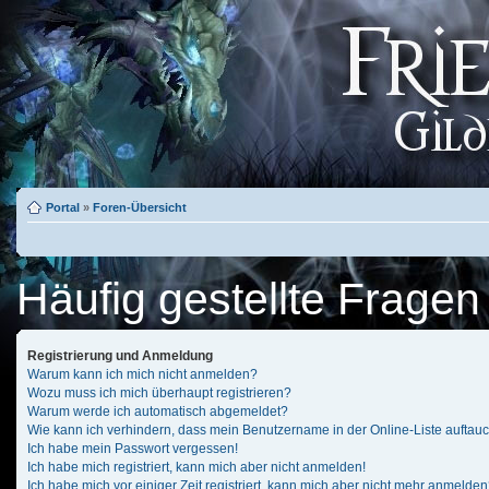
Portal
»
Foren-Übersicht
Häufig gestellte Fragen
Registrierung und Anmeldung
Warum kann ich mich nicht anmelden?
Wozu muss ich mich überhaupt registrieren?
Warum werde ich automatisch abgemeldet?
Wie kann ich verhindern, dass mein Benutzername in der Online-Liste auftau
Ich habe mein Passwort vergessen!
Ich habe mich registriert, kann mich aber nicht anmelden!
Ich habe mich vor einiger Zeit registriert, kann mich aber nicht mehr anmelden