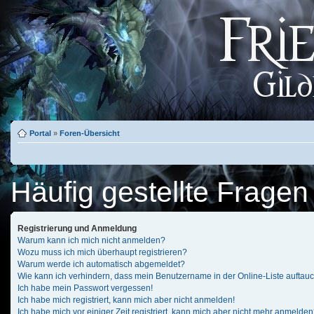
Portal
»
Foren-Übersicht
Häufig gestellte Fragen
Registrierung und Anmeldung
Warum kann ich mich nicht anmelden?
Wozu muss ich mich überhaupt registrieren?
Warum werde ich automatisch abgemeldet?
Wie kann ich verhindern, dass mein Benutzername in der Online-Liste auftau
Ich habe mein Passwort vergessen!
Ich habe mich registriert, kann mich aber nicht anmelden!
Ich habe mich vor einiger Zeit registriert, kann mich aber nicht mehr anmelden