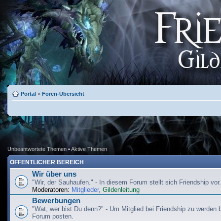
Portal
»
Foren-Übersicht
Unbeantwortete Themen
•
Aktive Themen
ÖFFENTLICHER BEREICH
Wir über uns
"Wir, der Sauhaufen." - In diesem Forum stellt sich Friendship vor.
Moderatoren:
Mitglieder
,
Gildenleitung
Bewerbungen
"Wat, wer bist Du denn?" - Um Mitglied bei Friendship zu werden b
Forum posten.