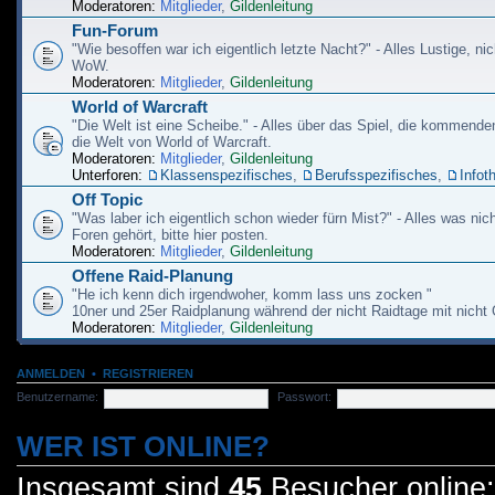
Moderatoren:
Mitglieder
,
Gildenleitung
Fun-Forum
"Wie besoffen war ich eigentlich letzte Nacht?" - Alles Lustige, nic
WoW.
Moderatoren:
Mitglieder
,
Gildenleitung
World of Warcraft
"Die Welt ist eine Scheibe." - Alles über das Spiel, die kommend
die Welt von World of Warcraft.
Moderatoren:
Mitglieder
,
Gildenleitung
Unterforen:
Klassenspezifisches
,
Berufsspezifisches
,
Infot
Off Topic
"Was laber ich eigentlich schon wieder fürn Mist?" - Alles was nich
Foren gehört, bitte hier posten.
Moderatoren:
Mitglieder
,
Gildenleitung
Offene Raid-Planung
"He ich kenn dich irgendwoher, komm lass uns zocken "
10ner und 25er Raidplanung während der nicht Raidtage mit nicht 
Moderatoren:
Mitglieder
,
Gildenleitung
ANMELDEN
•
REGISTRIEREN
Benutzername:
Passwort:
WER IST ONLINE?
Insgesamt sind
45
Besucher online: 