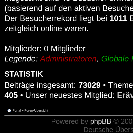
(basierend auf den aktiven Besuche
Der Besucherrekord liegt bei
1011
B
zeitgleich online waren.
Mitglieder: 0 Mitglieder
Legende:
Administratoren
,
Globale 
STATISTIK
Beiträge insgesamt:
73029
• Theme
405
• Unser neuestes Mitglied:
Erä
Portal
»
Foren-Übersicht
Powered by
phpBB
© 2000
Deutsche Über