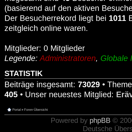
(basierend auf den aktiven Besuche
Der Besucherrekord liegt bei
1011
B
zeitgleich online waren.
Mitglieder: 0 Mitglieder
Legende:
Administratoren
,
Globale 
STATISTIK
Beiträge insgesamt:
73029
• Theme
405
• Unser neuestes Mitglied:
Erä
Portal
»
Foren-Übersicht
Powered by
phpBB
© 2000
Deutsche Über