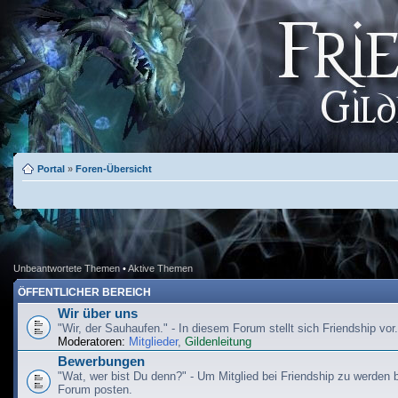
Portal
»
Foren-Übersicht
Unbeantwortete Themen
•
Aktive Themen
ÖFFENTLICHER BEREICH
Wir über uns
"Wir, der Sauhaufen." - In diesem Forum stellt sich Friendship vor.
Moderatoren:
Mitglieder
,
Gildenleitung
Bewerbungen
"Wat, wer bist Du denn?" - Um Mitglied bei Friendship zu werden b
Forum posten.