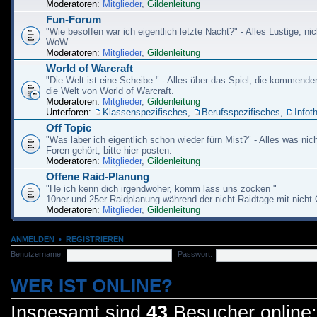
Moderatoren:
Mitglieder
,
Gildenleitung
Fun-Forum
"Wie besoffen war ich eigentlich letzte Nacht?" - Alles Lustige, nic
WoW.
Moderatoren:
Mitglieder
,
Gildenleitung
World of Warcraft
"Die Welt ist eine Scheibe." - Alles über das Spiel, die kommend
die Welt von World of Warcraft.
Moderatoren:
Mitglieder
,
Gildenleitung
Unterforen:
Klassenspezifisches
,
Berufsspezifisches
,
Infot
Off Topic
"Was laber ich eigentlich schon wieder fürn Mist?" - Alles was nich
Foren gehört, bitte hier posten.
Moderatoren:
Mitglieder
,
Gildenleitung
Offene Raid-Planung
"He ich kenn dich irgendwoher, komm lass uns zocken "
10ner und 25er Raidplanung während der nicht Raidtage mit nicht 
Moderatoren:
Mitglieder
,
Gildenleitung
ANMELDEN
•
REGISTRIEREN
Benutzername:
Passwort:
WER IST ONLINE?
Insgesamt sind
43
Besucher online: 