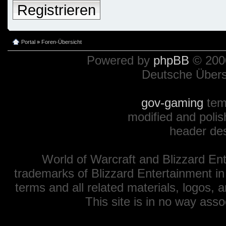
Registrieren
Portal
»
Foren-Übersicht
Powered by
phpBB
© 2000
Deutsche Über
gov-gaming
tem
modified and polis
header de
World of Warcraft and Blizzard Ent
trademarks of Blizzard Entertainment in
terms and all related materials, logos,
This site is in no way ass