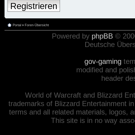
Registrieren
Portal
»
Foren-Übersicht
Powered by
phpBB
© 2000
Deutsche Über
gov-gaming
tem
modified and polis
header de
World of Warcraft and Blizzard Ent
trademarks of Blizzard Entertainment in
terms and all related materials, logos,
This site is in no way ass