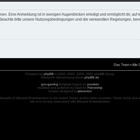
nen. Eine Anmeldung ist in wenigen Augenblicken erledigt und ermöglicht dir, auf 
Beachte bitte unsere Nutzungsbedingungen und die verwandten Regelungen, bevor d
Das Team
•
Alle
Powered by
phpBB
© 2000, 2002, 2005, 2007 phpBB Group
Deutsche Übersetzung durch
phpBB.de
gov-gaming
template based on
prosilver
modified and polished by Slarti for
Friendship
header designed by
akinenton
ademarks of Blizzard Entertainment in the United States and/or other countries. These terms and al
site is in no way associated with Blizzard Entertainment.