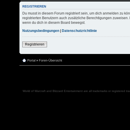
REGISTRIEREN
Du musst in diesem Forum registriert sein, um dich anmelden zu kön
registrierten Benutzern auch zusätzliche Berechtigungen zuweisen. 
wenn du dich in diesem Board bewegst.
Nutzungsbedingungen
|
Datenschutzrichtlinie
Registrieren
Portal
»
Foren-Übersicht
World of Warcraft and Blizzard Entertainment are all trademarks or registered tr