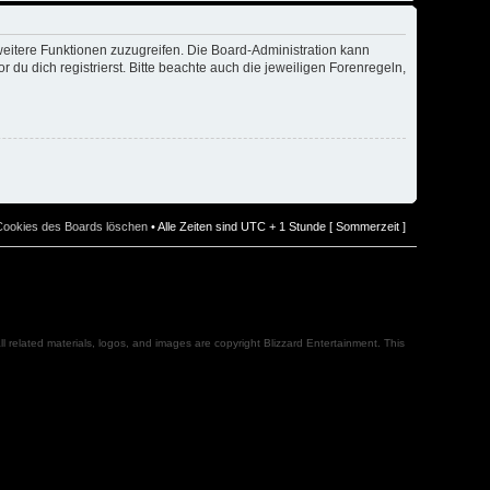
weitere Funktionen zuzugreifen. Die Board-Administration kann
u dich registrierst. Bitte beachte auch die jeweiligen Forenregeln,
 Cookies des Boards löschen
• Alle Zeiten sind UTC + 1 Stunde [ Sommerzeit ]
l related materials, logos, and images are copyright Blizzard Entertainment. This