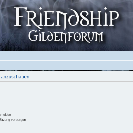
le anzuschauen.
nmelden
Sitzung verbergen