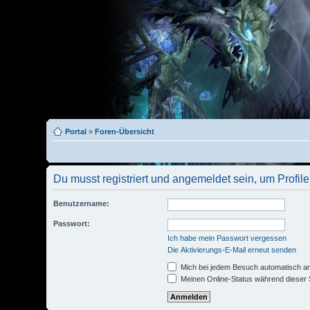
Portal
»
Foren-Übersicht
Du musst registriert und angemeldet sein, um Profi
Benutzername:
Passwort:
Ich habe mein Passwort vergessen
Die Aktivierungs-E-Mail erneut senden
Mich bei jedem Besuch automatisch a
Meinen Online-Status während dieser 