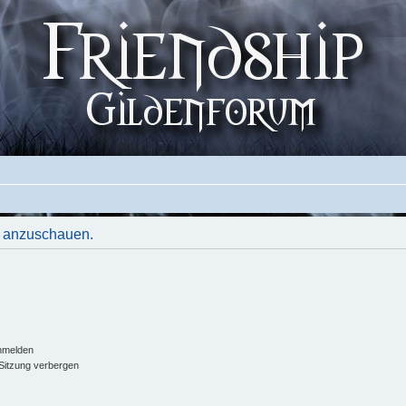
le anzuschauen.
nmelden
Sitzung verbergen