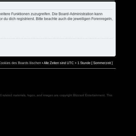
weitere Funktionen zuzugreifen. Die Board-Administration kann
u dich registrierst. Bitte beachte auch die jeweiligen Forenregeln,
 Cookies des Boards löschen
• Alle Zeiten sind UTC + 1 Stunde [ Sommerzeit ]
l related materials, logos, and images are copyright Blizzard Entertainment. This