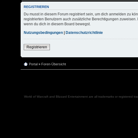
REGISTRIEREN
Du musst in diesem Forum registriert sein, um dich anmelden zu kön
registrierten Benutzern auch zusätzliche Berechtigungen zuweisen. 
wenn du dich in diesem Board bewegst.
Nutzungsbedingungen
|
Datenschutzrichtlinie
Registrieren
Portal
»
Foren-Übersicht
World of Warcraft and Blizzard Entertainment are all trademarks or registered tr