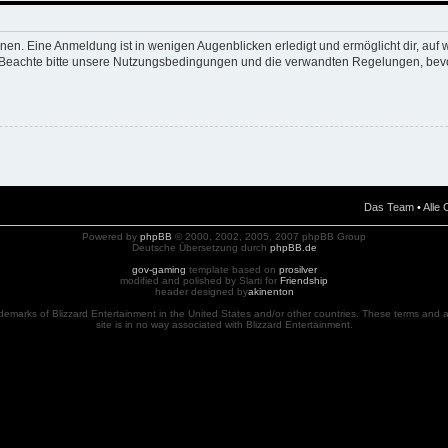
nen. Eine Anmeldung ist in wenigen Augenblicken erledigt und ermöglicht dir, auf 
Beachte bitte unsere Nutzungsbedingungen und die verwandten Regelungen, bevor d
Das Team
•
Alle
Powered by
phpBB
© 2000, 2002, 2005, 2007 phpBB Group
Deutsche Übersetzung durch
phpBB.de
gov-gaming
template based on
prosilver
modified and polished by Slarti for
Friendship
header designed by
akinenton
ademarks of Blizzard Entertainment in the United States and/or other countries. These terms and al
site is in no way associated with Blizzard Entertainment.