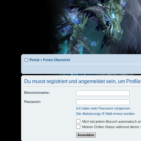
Portal
»
Foren-Übersicht
Du musst registriert und angemeldet sein, um Profi
Benutzername:
Passwort:
Ich habe mein Passwort vergessen
Die Aktivierungs-E-Mail erneut senden
Mich bei jedem Besuch automatisch a
Meinen Online-Status während dieser 