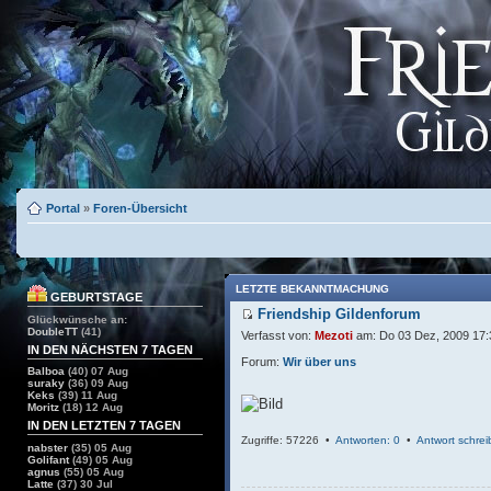
Portal
»
Foren-Übersicht
LETZTE BEKANNTMACHUNG
GEBURTSTAGE
Friendship Gildenforum
Glückwünsche an:
DoubleTT
(41)
Verfasst von:
Mezoti
am: Do 03 Dez, 2009 17:
IN DEN NÄCHSTEN 7 TAGEN
Forum:
Wir über uns
Balboa
(40) 07 Aug
suraky
(36) 09 Aug
Keks
(39) 11 Aug
Moritz
(18) 12 Aug
IN DEN LETZTEN 7 TAGEN
Zugriffe: 57226 •
Antworten: 0
•
Antwort schre
nabster
(35) 05 Aug
Golifant
(49) 05 Aug
agnus
(55) 05 Aug
Latte
(37) 30 Jul