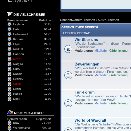
Jestrá
(36) 30 Jul
DIE VIELSCHREIBER
Unbeantwortete Themen
•
Aktive Themen
Benutzername
Beiträge
Leylana
9115
ÖFFENTLICHER BEREICH
Cala
6194
LETZTER BEITRAG
Helkalamot
5192
Kindara
3399
Wir über uns
"Wir, der Sauhaufen." - In diesem Forum 
Elyria
2435
Friendship vor.
Markulf
2211
Moderatoren:
Mitglieder
,
Gildenleitung
Dondon
1919
Mezoti
1707
Bewerbungen
Norgilia
1668
"Wat, wer bist Du denn?" - Um Mitglied 
Surry
1450
werden bitte in diesem Forum posten.
Karjala
1417
Moderatoren:
Mitglieder
,
Gildenleitung
Serinity
1381
Slarti
1333
Kêrim
1299
Fun-Forum
Randir
1220
"Wie besoffen war ich eigentlich letzte N
Licht
1170
Lustige, nicht nur über WoW.
Moderatoren:
Mitglieder
,
Gildenleitung
NEUE MITGLIEDER
Benutzername
Registriert
World of Warcraft
Eräv
25 Jan
"Die Welt ist eine Scheibe." - Alles über 
Worgemayer
06 Apr
kommenden Patches und die Welt von W