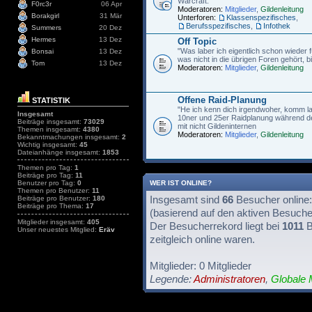
Warcraft.
F0rc3r
06 Apr
Moderatoren:
Mitglieder
,
Gildenleitung
Borakgirl
31 Mär
Unterforen:
Klassenspezifisches
,
Berufsspezifisches
,
Infothek
Summers
20 Dez
Hermes
13 Dez
Off Topic
"Was laber ich eigentlich schon wieder fü
Bonsai
13 Dez
was nicht in die übrigen Foren gehört, bi
Tom
13 Dez
Moderatoren:
Mitglieder
,
Gildenleitung
Offene Raid-Planung
STATISTIK
"He ich kenn dich irgendwoher, komm l
Insgesamt
10ner und 25er Raidplanung während de
Beiträge insgesamt:
73029
mit nicht Gildeninternen
Themen insgesamt:
4380
Moderatoren:
Mitglieder
,
Gildenleitung
Bekanntmachungen insgesamt:
2
Wichtig insgesamt:
45
Dateianhänge insgesamt:
1853
Themen pro Tag:
1
Beiträge pro Tag:
11
WER IST ONLINE?
Benutzer pro Tag:
0
Themen pro Benutzer:
11
Insgesamt sind
66
Besucher online: 
Beiträge pro Benutzer:
180
Beiträge pro Thema:
17
(basierend auf den aktiven Besuche
Mitglieder insgesamt:
405
Der Besucherrekord liegt bei
1011
B
Unser neuestes Mitglied:
Eräv
zeitgleich online waren.
Mitglieder: 0 Mitglieder
Legende:
Administratoren
,
Globale 