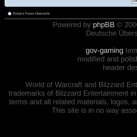
Portal
»
Foren-Übersicht
Powered by
phpBB
© 2000
Deutsche Über
gov-gaming
tem
modified and polis
header de
World of Warcraft and Blizzard Ent
trademarks of Blizzard Entertainment in
terms and all related materials, logos,
This site is in no way ass