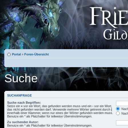
Portal
»
Foren-Übersicht
Suche
SUCHANFRAGE
Suche nach Begriffen:
Setze ein
+
vor ein Wort, das gefunden werden muss und ein
-
vor ein Wort,
Nach
das nicht gefunden werden darf. Verwende mehrere Wörter getrennt durch
|
innerhalb einer Klammer, wenn nur eines der Wörter gefunden werden muss.
Nach
Benutze ein * als Platzhalter für teilweise Übereinstimmungen.
Zu suchender Autor:
Benutze ein * als Platzhalter für teilweise Übereinstimmungen.