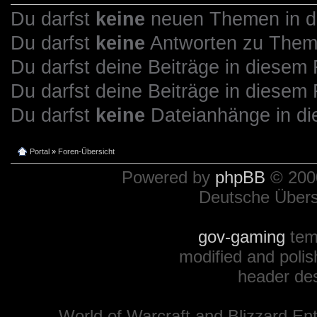
Du darfst
keine
neuen Themen in di
Du darfst
keine
Antworten zu Theme
Du darfst deine Beiträge in diese
Du darfst deine Beiträge in diese
Du darfst
keine
Dateianhänge in di
Portal
»
Foren-Übersicht
Powered by
phpBB
© 2000
Deutsche Über
gov-gaming
tem
modified and polis
header de
World of Warcraft and Blizzard Ent