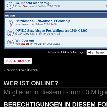
Ja, ihr seid hier richtig...
von
Slarti
am Mi 04 Feb, 2009 03:37
THEMEN
Herzlichen Glückwunsch, Friendship
von
Cala
am So 26 Nov, 2006 14:37
[HF]110 Sexy Megan Fox Wallpapers 1600 X 1200
von
Surry
am Fr 30 Okt, 2009 20:34
Wir über uns
von
Mezoti
am Mo 21 Apr, 2008 20:52
Themen der letzten Zeit anzeigen:
Neues Thema erstellen
Zurück zu Foren-Übersicht
WER IST ONLINE?
Mitglieder in diesem Forum: 0 Mitgl
BERECHTIGUNGEN IN DIESEM F