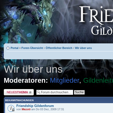
Portal
»
Foren-Übersicht
‹
Öffentlicher Bereich
‹
Wir über uns
Wir über uns
Moderatoren:
Mitglieder
,
Gildenlei
Neues Thema erstellen
BEKANNTMACHUNGEN
Friendship Gildenforum
von
Mezoti
am Do 03 Dez, 2009 17:31