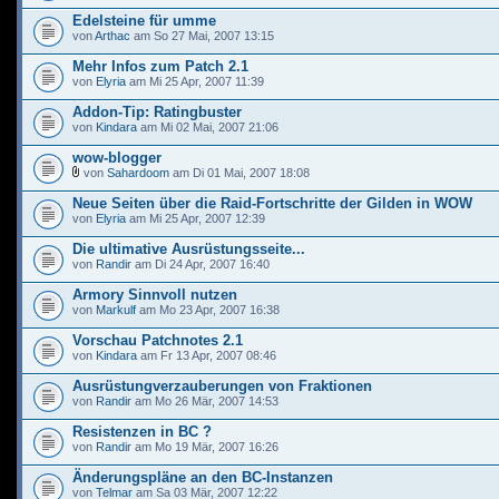
Edelsteine für umme
von
Arthac
am So 27 Mai, 2007 13:15
Mehr Infos zum Patch 2.1
von
Elyria
am Mi 25 Apr, 2007 11:39
Addon-Tip: Ratingbuster
von
Kindara
am Mi 02 Mai, 2007 21:06
wow-blogger
von
Sahardoom
am Di 01 Mai, 2007 18:08
Neue Seiten über die Raid-Fortschritte der Gilden in WOW
von
Elyria
am Mi 25 Apr, 2007 12:39
Die ultimative Ausrüstungsseite...
von
Randir
am Di 24 Apr, 2007 16:40
Armory Sinnvoll nutzen
von
Markulf
am Mo 23 Apr, 2007 16:38
Vorschau Patchnotes 2.1
von
Kindara
am Fr 13 Apr, 2007 08:46
Ausrüstungverzauberungen von Fraktionen
von
Randir
am Mo 26 Mär, 2007 14:53
Resistenzen in BC ?
von
Randir
am Mo 19 Mär, 2007 16:26
Änderungspläne an den BC-Instanzen
von
Telmar
am Sa 03 Mär, 2007 12:22