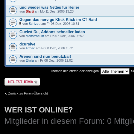
und wieder was Nettes für Heiler
von
Slarti
am Mo 11 Dez, 2006 13:23
Gegen das nervige Klick Klick im CT Raid
von
Schizzo
am Fr 08 Dez, 2006 10:31
Guckst Du, Addons schneller laden
von
Monstrosum
am Do 07 Dez, 2006 06:57
dcursive
von
Arthac
am Fr 08 Dez, 2006 15:21
Arenen sind nun benutzbar!
von
Elyria
am Fr 08 Dez, 2006 12:02
Themen der letzten Zeit anzeigen:
So
Neues Thema erstellen
Zurück zu Foren-Übersicht
WER IST ONLINE?
Mitglieder in diesem Forum: 0 Mitgl