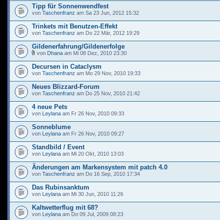
Tipp für Sonnenwendfest
von
Taschenfranz
am Sa 23 Jun, 2012 15:32
Trinkets mit Benutzen-Effekt
von
Taschenfranz
am Do 22 Mär, 2012 19:29
Gildenerfahrung/Gildenerfolge
von
Dhana
am Mi 08 Dez, 2010 23:30
Decursen in Cataclysm
von
Taschenfranz
am Mo 29 Nov, 2010 19:33
Neues Blizzard-Forum
von
Taschenfranz
am Do 25 Nov, 2010 21:42
4 neue Pets
von
Leylana
am Fr 26 Nov, 2010 09:33
Sonneblume
von
Leylana
am Fr 26 Nov, 2010 09:27
Standbild / Event
von
Leylana
am Mi 20 Okt, 2010 13:03
Änderungen am Markensystem mit patch 4.0
von
Taschenfranz
am Do 16 Sep, 2010 17:34
Das Rubinsanktum
von
Leylana
am Mi 30 Jun, 2010 11:26
Kaltwetterflug mit 68?
von
Leylana
am Do 09 Jul, 2009 08:23