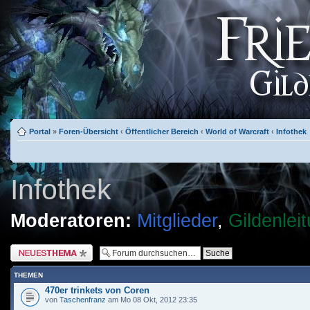
Portal
»
Foren-Übersicht
‹
Öffentlicher Bereich
‹
World of Warcraft
‹
Infothek
Infothek
Moderatoren:
Mitglieder
,
Gildenlei
Neues Thema erstellen
THEMEN
470er trinkets von Coren
von
Taschenfranz
am Mo 08 Okt, 2012 23:35