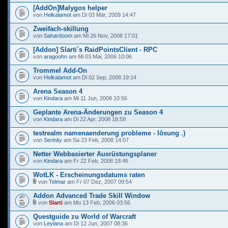
[AddOn]Malygos helper
von
Helkalamot
am Di 03 Mär, 2009 14:47
Zweifach-skillung
von
Sahardoom
am Mi 26 Nov, 2008 17:01
[Addon] Slarti´s RaidPointsClient - RPC
von
aragoohn
am Mi 03 Mai, 2006 10:06
Trommel Add-On
von
Helkalamot
am Di 02 Sep, 2008 19:14
Arena Season 4
von
Kindara
am Mi 11 Jun, 2008 10:56
Geplante Arena-Änderungen zu Season 4
von
Kindara
am Di 22 Apr, 2008 18:59
testrealm namenaenderung probleme - lösung .)
von
Serinity
am Sa 23 Feb, 2008 14:07
Netter Webbasierter Ausrüstungsplaner
von
Kindara
am Fr 22 Feb, 2008 18:46
WotLK - Erscheinungsdatums raten
von
Telmar
am Fr 07 Dez, 2007 09:54
Addon Advanced Trade Skill Window
von
Slarti
am Mo 13 Feb, 2006 03:56
Questguide zu World of Warcraft
von
Leylana
am Di 12 Jun, 2007 08:36