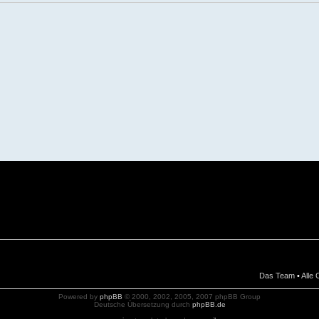
Das Team
•
Alle
Powered by
phpBB
© 2000, 2002, 2005, 2007 phpBB Group
Deutsche Übersetzung durch
phpBB.de