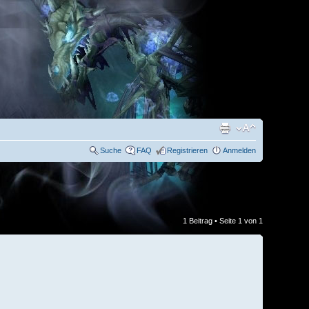
Suche
FAQ
Registrieren
Anmelden
1 Beitrag • Seite
1
von
1