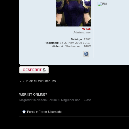
Mezoti
Administrator
Beiträge:
1707
Registriert:
So 27 Nov, 2005 10:17
Wohnort:
Oberhausen , NRW
Thema gesperrt
Zurück zu Wir über uns
WER IST ONLINE?
Mitglieder in diesem Forum: 0 Mitglieder und 1 Gast
Portal
»
Foren-Übersicht