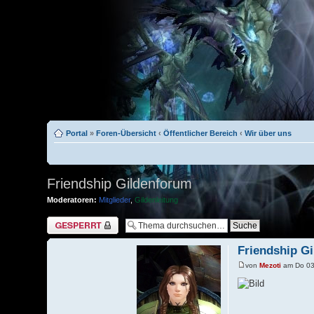
Portal
»
Foren-Übersicht
‹
Öffentlicher Bereich
‹
Wir über uns
Friendship Gildenforum
Moderatoren:
Mitglieder
,
Gildenleitung
Thema gesperrt
Friendship G
von
Mezoti
am Do 03