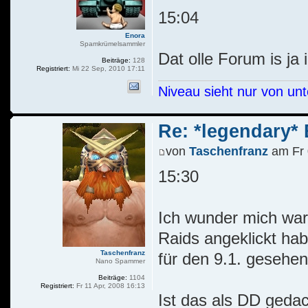
15:04
Enora
Spamkrümelsammler
Dat olle Forum is ja
Beiträge:
128
Registriert:
Mi 22 Sep, 2010 17:11
Niveau sieht nur von un
Re: *legendary* E
von
Taschenfranz
am Fr 
15:30
Ich wunder mich war
Raids angeklickt hab
Taschenfranz
für den 9.1. gesehe
Nano Spammer
Beiträge:
1104
Registriert:
Fr 11 Apr, 2008 16:13
Ist das als DD gedac