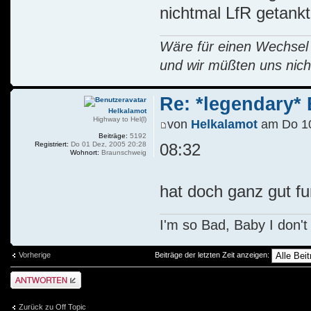
nichtmal LfR getankt
Wäre für einen Wechsel R
und wir müßten uns nich
Re: *legendary* E
Helkalamot
Highway to Hel(l)
von
Helkalamot
am Do 10
Beiträge:
5192
Registriert:
Do 01 Dez, 2005 20:28
08:32
Wohnort:
Braunschweig
hat doch ganz gut fu
I'm so Bad, Baby I don't
Vorherige
Beiträge der letzten Zeit anzeigen:
Antwort schreiben
Zurück zu Off Topic