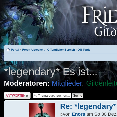
Portal
»
Foren-Übersicht
‹
Öffentlicher Bereich
‹
Off Topic
*legendary* Es ist...
Moderatoren:
Mitglieder
,
Gildenlei
Antwort schreiben
Re: *legendary* 
von
Enora
am So 30 Dez,