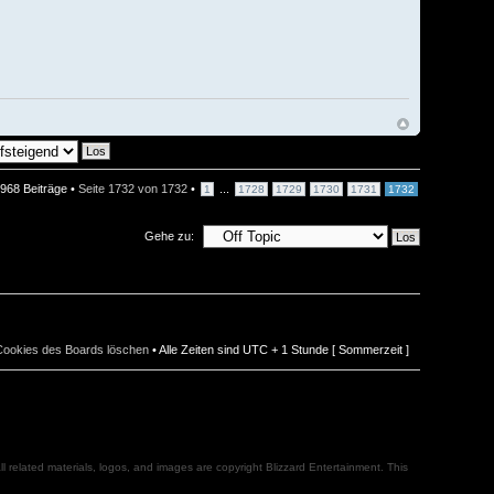
968 Beiträge •
Seite
1732
von
1732
•
...
1
1728
1729
1730
1731
1732
Gehe zu:
 Cookies des Boards löschen
• Alle Zeiten sind UTC + 1 Stunde [ Sommerzeit ]
l related materials, logos, and images are copyright Blizzard Entertainment. This