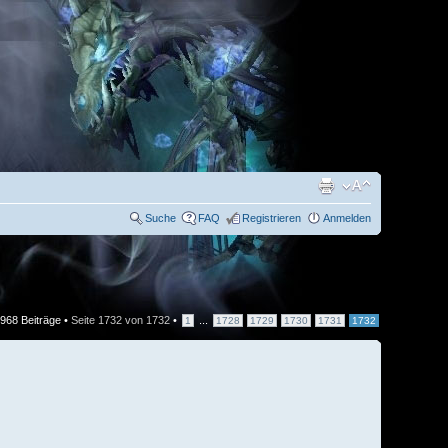
Suche
FAQ
Registrieren
Anmelden
968 Beiträge •
Seite
1732
von
1732
•
...
1
1728
1729
1730
1731
1732