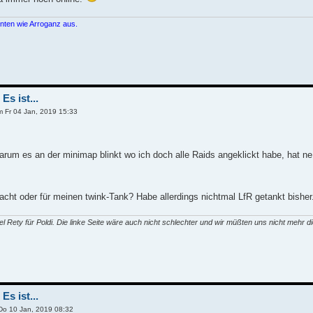
unten wie Arroganz aus.
Es ist...
 Fr 04 Jan, 2019 15:33
rum es an der minimap blinkt wo ich doch alle Raids angeklickt habe, hat ne
acht oder für meinen twink-Tank? Habe allerdings nichtmal LfR getankt bisher
 Rety für Poldi. Die linke Seite wäre auch nicht schlechter und wir müßten uns nicht mehr di
Es ist...
o 10 Jan, 2019 08:32