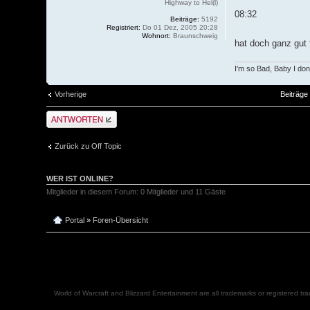
Highway to Hel(l)
08:32
Beiträge:
5192
Registriert:
Do 01 Dez, 2005 20:28
Wohnort:
Braunschweig
hat doch ganz gut 
I'm so Bad, Baby I don
Vorherige
Beiträge 
Antwort schreiben
Zurück zu Off Topic
WER IST ONLINE?
Mitglieder in diesem Forum: 0 Mitglieder und 11 Gäste
Portal
»
Foren-Übersicht
World of Warcraft and Blizzard Entertainment are all trademarks or registered tr