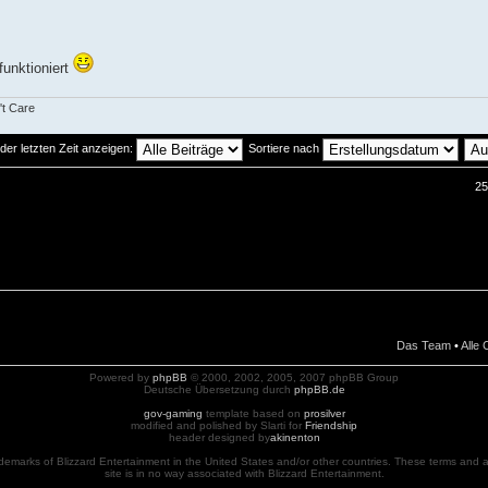
funktioniert
't Care
der letzten Zeit anzeigen:
Sortiere nach
25
Das Team
•
Alle
Powered by
phpBB
© 2000, 2002, 2005, 2007 phpBB Group
Deutsche Übersetzung durch
phpBB.de
gov-gaming
template based on
prosilver
modified and polished by Slarti for
Friendship
header designed by
akinenton
ademarks of Blizzard Entertainment in the United States and/or other countries. These terms and al
site is in no way associated with Blizzard Entertainment.