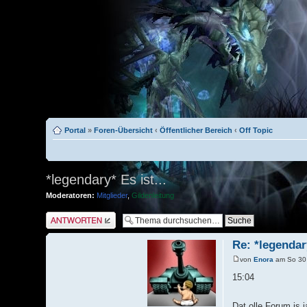
Portal
»
Foren-Übersicht
‹
Öffentlicher Bereich
‹
Off Topic
*legendary* Es ist...
Moderatoren:
Mitglieder
,
Gildenleitung
Antwort schreiben
Re: *legendary
von
Enora
am So 30 
15:04
Dat olle Forum is 