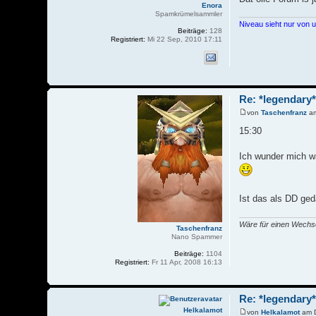
Enora
Spamkrümelsammler
Niveau sieht nur von 
Beiträge:
128
Registriert:
Mi 22 Sep, 2010 17:11
Re: *legendary* 
von
Taschenfranz
am
15:30
Ich wunder mich wa
Ist das als DD ged
Wäre für einen Wechsel
Taschenfranz
Nano Spammer
Beiträge:
1104
Registriert:
Fr 11 Apr, 2008 16:13
Re: *legendary* 
Helkalamot
von
Helkalamot
am D