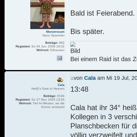
Bald ist Feierabend.
Bis später.
Monstrosum
Nano Spammer
Beiträge:
882
Registriert:
So 04 Jun, 2006 19:02
Wohnort:
Erlhausen
Bei einem Raid ist das Z
von
Cala
am Mi 19 Jul, 2
Cala
13:48
Hel(l)`s Gate to Heaven
Beiträge:
6194
Registriert:
So 27 Nov, 2005 13:05
Wohnort:
Tief im Westen, wo die
Cala hat ihr 34° hei
Sonne verstaubt
Kollegen in 3 versc
Planschbecken für die
völlig verzweifelt u