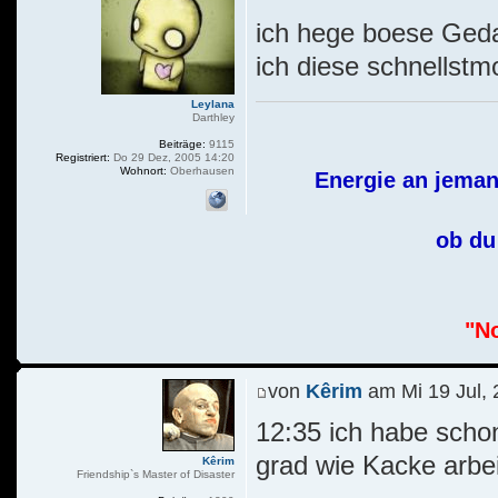
ich hege boese Geda
ich diese schnellstm
Leylana
Darthley
Beiträge:
9115
Registriert:
Do 29 Dez, 2005 14:20
Wohnort:
Oberhausen
Energie an jeman
ob du 
"No
von
Kêrim
am Mi 19 Jul, 
12:35 ich habe schon
grad wie Kacke arbe
Kêrim
Friendship`s Master of Disaster