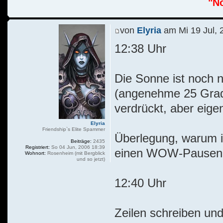
"No
von
Elyria
am Mi 19 Jul, 
12:38 Uhr
Die Sonne ist noch
(angenehme 25 Grad)
verdrückt, aber eigen
Elyria
Friendship`s Elite Spammer
Überlegung, warum i
Beiträge:
2435
Registriert:
So 04 Jun, 2006 18:39
einen WOW-Pausen-Ta
Wohnort:
Rosenheim (mit Bergblick
und so jetzt)
12:40 Uhr
Zeilen schreiben und