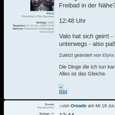
Freibad in der Nähe?
Elyria
Friendship`s Elite Spammer
12:48 Uhr
Beiträge:
2435
Registriert:
So 04 Jun, 2006 18:39
Wohnort:
Rosenheim (mit Bergblick
und so jetzt)
Valo hat sich geirrt
unterwegs - also paß
Zuletzt geändert von
Elyria
Die Dinge die ich tun kann
Alles ist das Gleiche.
Oreade
von
Oreade
am Mi 19 Jul
Baumkuschler
Beiträge:
30