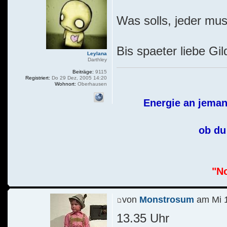
Was solls, jeder mu
Bis spaeter liebe Gil
Leylana
Darthley
Beiträge:
9115
Registriert:
Do 29 Dez, 2005 14:20
Wohnort:
Oberhausen
Energie an jeman
ob du 
"No
von
Monstrosum
am Mi 1
13.35 Uhr