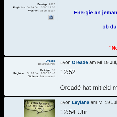
Beiträge:
9115
Registriert:
Do 29 Dez, 2005 14:20
Wohnort:
Oberhausen
Energie an jeman
ob du 
"No
Oreade
von
Oreade
am Mi 19 Jul
Baumkuschler
12:52
Beiträge:
30
Registriert:
So 04 Jun, 2006 00:40
Wohnort:
Münsterland
Oreadé hat mitleid m
von
Leylana
am Mi 19 Jul
12:54 Uhr