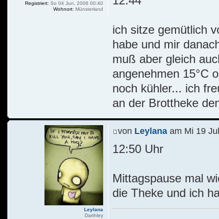
12:44
Registriert:
So 04 Jun, 2006 00:40
Wohnort:
Münsterland
ich sitze gemütlich
habe und mir danach 
muß aber gleich auc
angenehmen 15°C od
noch kühler... ich f
an der Brottheke den
von
Leylana
am Mi 19 Jul
12:50 Uhr
Mittagspause mal wi
die Theke und ich h
Leylana
Darthley