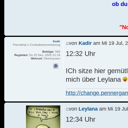
ob du 
"No
Kadir
von
Kadir
am Mi 19 Jul, 
Friendship`s Cocktailmixervertretung
12:32 Uhr
Beiträge:
584
Registriert:
So 25 Dez, 2005 21:16
Wohnort:
Oberhausen
ICh sitze hier gemüt
mich über Leylana
http://change.pennerga
von
Leylana
am Mi 19 Jul
12:34 Uhr