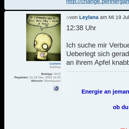
http://change.pennerga
von
Leylana
am Mi 19 Jul
12:38 Uhr
Ich suche mir Verbue
Ueberlegt sich gerad
an ihrem Apfel knabb
Leylana
Darthley
Beiträge:
9115
Registriert:
Do 29 Dez, 2005 14:20
Wohnort:
Oberhausen
Energie an jeman
ob du 