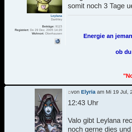
somit noch 3 Tage u
Leylana
Darthley
Beiträge:
9115
Registriert:
Do 29 Dez, 2005 14:20
Wohnort:
Oberhausen
Energie an jeman
ob du 
"No
von
Elyria
am Mi 19 Jul, 
12:43 Uhr
Valo gibt Leylana rec
noch gerne dies und d