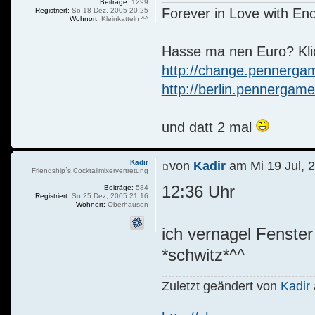
Beiträge:
1299
Forever in Love with Eno
Registriert:
So 18 Dez, 2005 20:25
Wohnort:
Kleinkatteln ^^
Hasse ma nen Euro? Kli
http://change.pennerga
http://berlin.pennerga
und datt 2 mal
Kadir
von
Kadir
am Mi 19 Jul, 
Friendship`s Cocktailmixervertretung
12:36 Uhr
Beiträge:
584
Registriert:
So 25 Dez, 2005 21:16
Wohnort:
Oberhausen
ich vernagel Fenste
*schwitz*^^
Zuletzt geändert von
Kadir