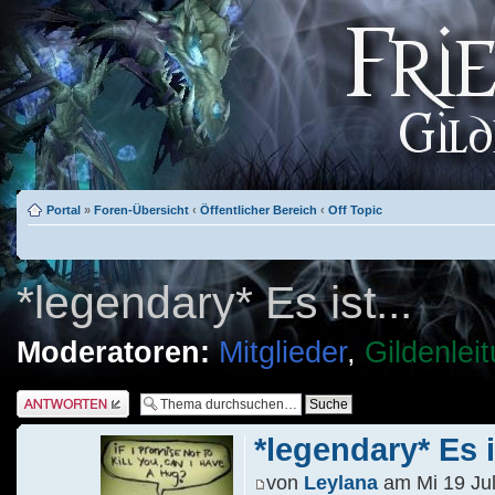
Portal
»
Foren-Übersicht
‹
Öffentlicher Bereich
‹
Off Topic
*legendary* Es ist...
Moderatoren:
Mitglieder
,
Gildenlei
Antwort schreiben
*legendary* Es is
von
Leylana
am Mi 19 Jul