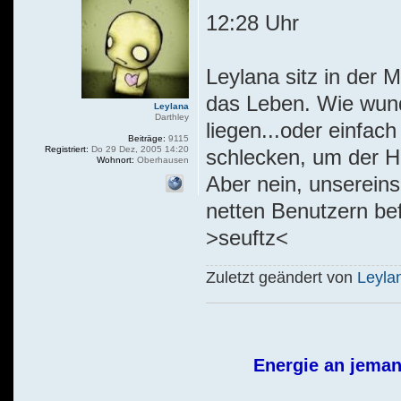
12:28 Uhr
Leylana sitz in der 
das Leben. Wie wun
Leylana
Darthley
liegen...oder einfac
Beiträge:
9115
Registriert:
Do 29 Dez, 2005 14:20
schlecken, um der Hi
Wohnort:
Oberhausen
Aber nein, unsereins 
netten Benutzern b
>seuftz<
Zuletzt geändert von
Leyla
Energie an jeman