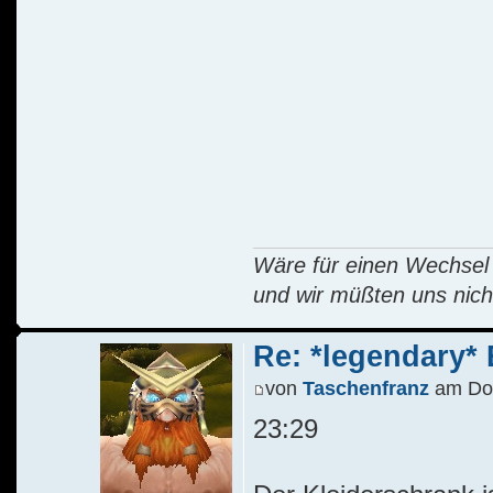
Wäre für einen Wechsel R
und wir müßten uns nich
Re: *legendary* E
von
Taschenfranz
am Do 
23:29