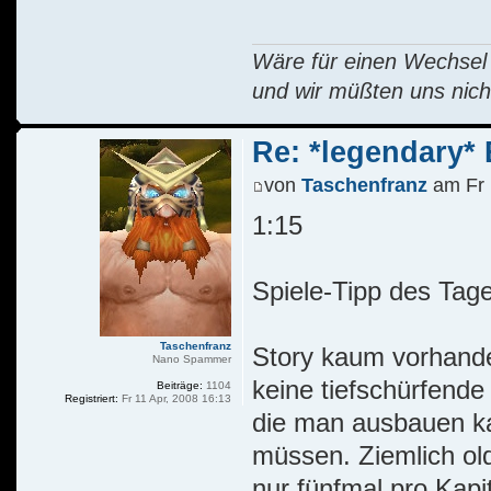
Wäre für einen Wechsel R
und wir müßten uns nich
Re: *legendary* E
von
Taschenfranz
am Fr 
1:15
Spiele-Tipp des Tag
Taschenfranz
Story kaum vorhande
Nano Spammer
keine tiefschürfende
Beiträge:
1104
Registriert:
Fr 11 Apr, 2008 16:13
die man ausbauen ka
müssen. Ziemlich ol
nur fünfmal pro Kapi