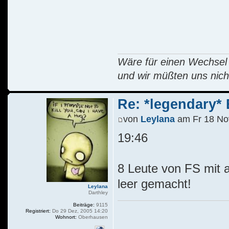
Wäre für einen Wechsel R
und wir müßten uns nich
Re: *legendary* E
von
Leylana
am Fr 18 No
19:46
8 Leute von FS mit 
leer gemacht!
Leylana
Darthley
Beiträge:
9115
Registriert:
Do 29 Dez, 2005 14:20
Wohnort:
Oberhausen