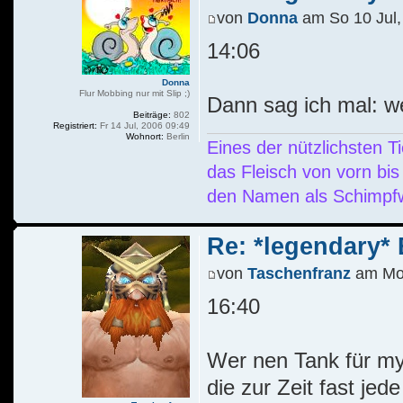
von
Donna
am So 10 Jul,
14:06
Donna
Flur Mobbing nur mit Slip ;)
Dann sag ich mal: 
Beiträge:
802
Registriert:
Fr 14 Jul, 2006 09:49
Wohnort:
Berlin
Eines der nützlichsten 
das Fleisch von vorn bis
den Namen als Schimpfw
Re: *legendary* E
von
Taschenfranz
am Mo 
16:40
Wer nen Tank für my
die zur Zeit fast je