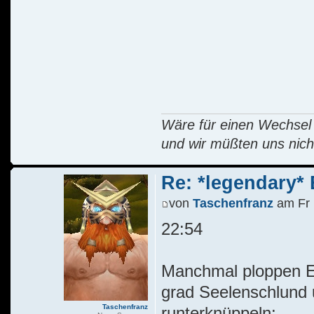
Wäre für einen Wechsel R
und wir müßten uns nich
Re: *legendary* E
von
Taschenfranz
am Fr 
22:54
Manchmal ploppen Er
grad Seelenschlund 
Taschenfranz
runterknüppeln: