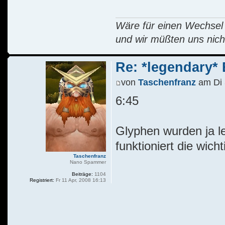
Wäre für einen Wechsel R
und wir müßten uns nich
Re: *legendary* E
von
Taschenfranz
am Di 
6:45
Glyphen wurden ja le
funktioniert die wich
Taschenfranz
Nano Spammer
Beiträge:
1104
Registriert:
Fr 11 Apr, 2008 16:13