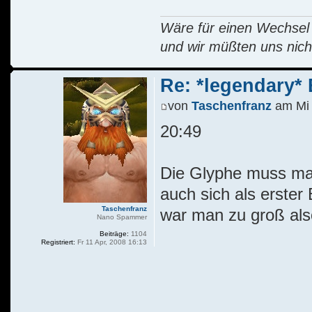
Wäre für einen Wechsel R
und wir müßten uns nich
Re: *legendary* E
von
Taschenfranz
am Mi 
20:49
Die Glyphe muss man
auch sich als erster
Taschenfranz
war man zu groß also
Nano Spammer
Beiträge:
1104
Registriert:
Fr 11 Apr, 2008 16:13