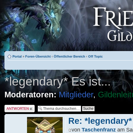
Portal
»
Foren-Übersicht
‹
Öffentlicher Bereich
‹
Off Topic
*legendary* Es ist...
Moderatoren:
Mitglieder
,
Gildenlei
Antwort schreiben
Re: *legendary* 
von
Taschenfranz
am Sa 