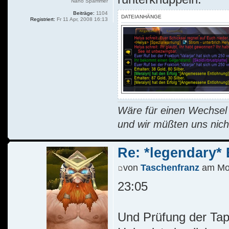
Nano Spammer
Beiträge:
1104
DATEIANHÄNGE
Registriert:
Fr 11 Apr, 2008 16:13
Wäre für einen Wechsel R
und wir müßten uns nich
Re: *legendary* E
von
Taschenfranz
am Mo 
23:05
Und Prüfung der Tapf