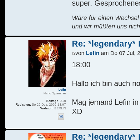
super. Gesprochenes
Wäre für einen Wechsel R
und wir müßten uns nich
Re: *legendary* E
von
Lefin
am Do 07 Jul, 
18:00
Hallo ich bin auch 
Lefin
Nano Spammer
Mag jemand Lefin in 
Beiträge:
218
Registriert:
So 25 Dez, 2005 13:07
Wohnort:
BERLIN
XD
Re: *legendary* E