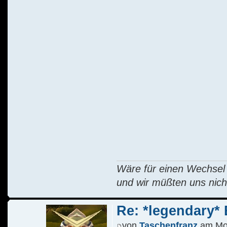
Wäre für einen Wechsel R
und wir müßten uns nich
Re: *legendary* E
von
Taschenfranz
am Mo 