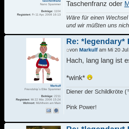
Taschenfranz
Taschenfranz oder
M
Nano Spammer
Beiträge:
1104
Registriert:
Fr 11 Apr, 2008 16:13
Wäre für einen Wechsel R
und wir müßten uns nich
Re: *legendary* E
von
Markulf
am Mi 20 Jul
Hach, lang lang ist 
*wink*
Markulf
Friendship`s Elite Spammer
Diener der Schildkröte
Beiträge:
2211
Registriert:
Mi 22 Mär, 2006 15:24
Wohnort:
Mühlheim am Main
Pink Power!