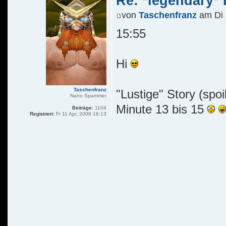
Re: *legendary* E
von
Taschenfranz
am Di 
15:55
Hi
Taschenfranz
"Lustige" Story (spoi
Nano Spammer
Minute 13 bis 15
Beiträge:
1104
Registriert:
Fr 11 Apr, 2008 16:13