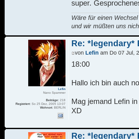
super. Gesprochenes
Wäre für einen Wechsel R
und wir müßten uns nich
Re: *legendary* E
von
Lefin
am Do 07 Jul, 
18:00
Hallo ich bin auch 
Lefin
Nano Spammer
Mag jemand Lefin in 
Beiträge:
218
Registriert:
So 25 Dez, 2005 13:07
Wohnort:
BERLIN
XD
Re: *legendary* E