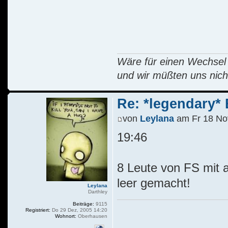
Wäre für einen Wechsel R
und wir müßten uns nich
Re: *legendary* E
von
Leylana
am Fr 18 No
19:46
8 Leute von FS mit 
leer gemacht!
Leylana
Darthley
Beiträge:
9115
Registriert:
Do 29 Dez, 2005 14:20
Wohnort:
Oberhausen