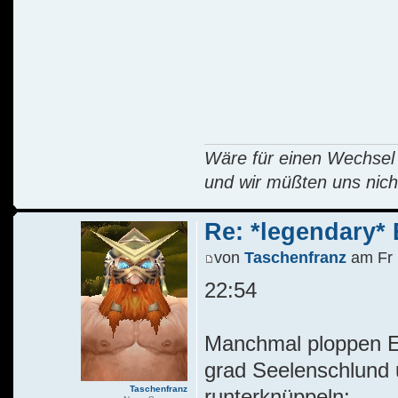
Wäre für einen Wechsel R
und wir müßten uns nich
Re: *legendary* E
von
Taschenfranz
am Fr 
22:54
Manchmal ploppen Er
grad Seelenschlund 
Taschenfranz
runterknüppeln: