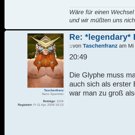
Wäre für einen Wechsel R
und wir müßten uns nich
Re: *legendary* E
von
Taschenfranz
am Mi 
20:49
Die Glyphe muss man
auch sich als erster
Taschenfranz
war man zu groß also
Nano Spammer
Beiträge:
1104
Registriert:
Fr 11 Apr, 2008 16:13