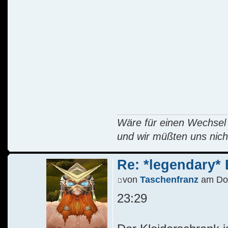
Wäre für einen Wechsel R
und wir müßten uns nich
Re: *legendary* E
von
Taschenfranz
am Do 
23:29