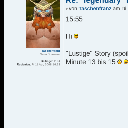
Re: *legendary* E
von
Taschenfranz
am Di 
15:55
Hi
Taschenfranz
"Lustige" Story (spoi
Nano Spammer
Minute 13 bis 15
Beiträge:
1104
Registriert:
Fr 11 Apr, 2008 16:13