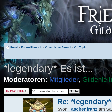
Portal
»
Foren-Übersicht
‹
Öffentlicher Bereich
‹
Off Topic
*legendary* Es ist...
Moderatoren:
Mitglieder
,
Gildenlei
Antwort schreiben
Re: *legendary* 
von
Taschenfranz
am Sa 