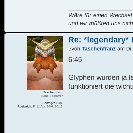
Wäre für einen Wechsel R
und wir müßten uns nich
Re: *legendary* E
von
Taschenfranz
am Di 
6:45
Glyphen wurden ja le
funktioniert die wich
Taschenfranz
Nano Spammer
Beiträge:
1104
Registriert:
Fr 11 Apr, 2008 16:13