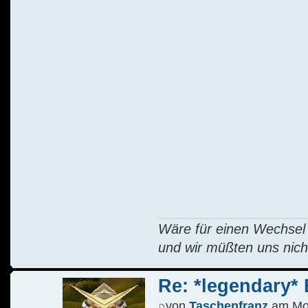
Wäre für einen Wechsel R
und wir müßten uns nich
Re: *legendary* E
von
Taschenfranz
am Mo 