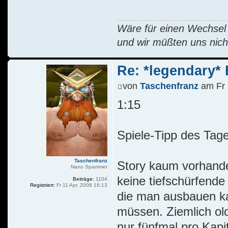
Wäre für einen Wechsel R
und wir müßten uns nich
Re: *legendary* E
von
Taschenfranz
am Fr 
1:15
Spiele-Tipp des Tag
Taschenfranz
Story kaum vorhande
Nano Spammer
keine tiefschürfende
Beiträge:
1104
Registriert:
Fr 11 Apr, 2008 16:13
die man ausbauen ka
müssen. Ziemlich ol
nur fünfmal pro Kapi