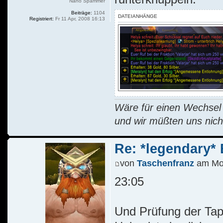
Nano Spammer
Beiträge:
1104
DATEIANHÄNGE
Registriert:
Fr 11 Apr, 2008 16:13
Wäre für einen Wechsel R
und wir müßten uns nich
Re: *legendary* E
von
Taschenfranz
am Mo 
23:05
Und Prüfung der Tapf