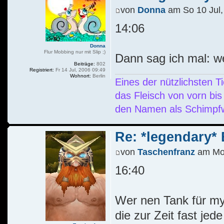
von
Donna
am So 10 Jul,
14:06
Donna
Flur Mobbing nur mit Slip ;)
Dann sag ich mal: 
Beiträge:
802
Registriert:
Fr 14 Jul, 2006 09:49
Wohnort:
Berlin
Eines der nützlichsten 
das Fleisch von vorn bis
den Namen als Schimpfw
Re: *legendary* E
von
Taschenfranz
am Mo 
16:40
Wer nen Tank für my
die zur Zeit fast je