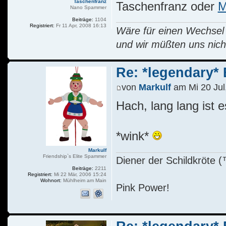
Taschenfranz
Taschenfranz oder
M
Nano Spammer
Beiträge:
1104
Registriert:
Fr 11 Apr, 2008 16:13
Wäre für einen Wechsel R
und wir müßten uns nich
Re: *legendary* E
von
Markulf
am Mi 20 Jul
Hach, lang lang ist 
*wink*
Markulf
Friendship`s Elite Spammer
Diener der Schildkröte
Beiträge:
2211
Registriert:
Mi 22 Mär, 2006 15:24
Wohnort:
Mühlheim am Main
Pink Power!